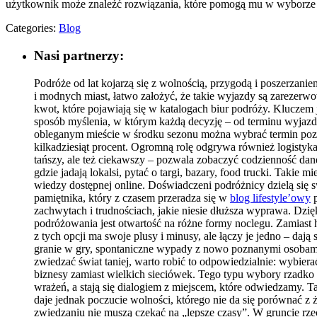
użytkownik może znaleźć rozwiązania, które pomogą mu w wyborze o
Categories:
Blog
Nasi partnerzy:
Podróże od lat kojarzą się z wolnością, przygodą i poszerzan
i modnych miast, łatwo założyć, że takie wyjazdy są zarezer
kwot, które pojawiają się w katalogach biur podróży. Kluczem 
sposób myślenia, w którym każdą decyzję – od terminu wyjazdu
obleganym mieście w środku sezonu można wybrać termin poza 
kilkadziesiąt procent. Ogromną rolę odgrywa również logistyk
tańszy, ale też ciekawszy – pozwala zobaczyć codzienność dan
gdzie jadają lokalsi, pytać o targi, bazary, food trucki. Taki
wiedzy dostępnej online. Doświadczeni podróżnicy dzielą się 
pamiętnika, który z czasem przeradza się w
blog lifestyle’owy
p
zachwytach i trudnościach, jakie niesie dłuższa wyprawa. Dz
podróżowania jest otwartość na różne formy noclegu. Zamias
z tych opcji ma swoje plusy i minusy, ale łączy je jedno – da
granie w gry, spontaniczne wypady z nowo poznanymi osobami
zwiedzać świat taniej, warto robić to odpowiedzialnie: wybiera
biznesy zamiast wielkich sieciówek. Tego typu wybory rzadko p
wrażeń, a stają się dialogiem z miejscem, które odwiedzamy. 
daje jednak poczucie wolności, którego nie da się porównać z 
zwiedzaniu nie muszą czekać na „lepsze czasy”. W gruncie rzec