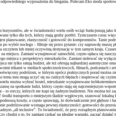
dpowiedniego wyposażenia do biegania. Polecam Eko moda sportowa i
iem horyzontów, ale w świadomości wielu osób wciąż funkcjonują jako l
wowane tylko dla tych, którzy mają gruby portfel. Tymczasem coraz wi
jest planowanie, elastyczność i gotowość do kompromisów. Tanie podró
 po wybór noclegu – filtruje się przez pytanie: czy naprawdę muszę p
szczytem lub mniej oczywistą destynację w tym samym kraju. Czasem 
a na miejscu. Zamiast wynajmować samochód, często opłaca się nauczyć
ego miejsca z perspektywy mieszkańców. Zamiast stołować się wyłączn
e miejsca nie tylko ratują budżet, ale też oferują najbardziej autentyc
swoimi trikami w mediach społecznościowych, filmach, podcastach i ar
oświęcony podróżom, w którym oprócz praktycznych porad można znal
ięki temu inni mogą uczyć się na cudzych błędach i inspirować się c
t hotelu można wybrać hostel, mieszkanie wynajmowane krótkotermin
ją szansę na spotkanie ludzi, którzy często stają się najcenniejszym 
 – to rzeczy, których nie kupi się żadnym budżetem. Nie można też z
ć środki transportu o mniejszym śladzie węglowym, szanować lokalną ku
odnoszą koszty, a często sprawiają, że doświadczenie jest głębsze i 
Tanie podróżowanie wymaga pewnej elastyczności: gotowości do przesia
żadnym „all inclusive”. To świadomość, że przy rozsądnym planowaniu ś
zy chodzi o to, by zamiast czekać na idealne warunki, zacząć działać t