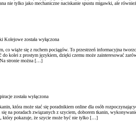
iana nie tylko jako mechaniczne naciskanie spustu migawki, ale równie
ki Kolejowe
została wyłączona
, co wiąże się z ruchem pociągów. To przestrzeń informacyjna tworzony
ć do kolei z prostym językiem, dzięki czemu może zainteresować zaró
. Na stronie można […]
piracje
została wyłączona
anin, która może stać się poradnikiem online dla osób rozpoczynających
 się na poradach związanych z szyciem, doborem tkanin, wykonywanie
 który pokazuje, że szycie może być nie tylko […]