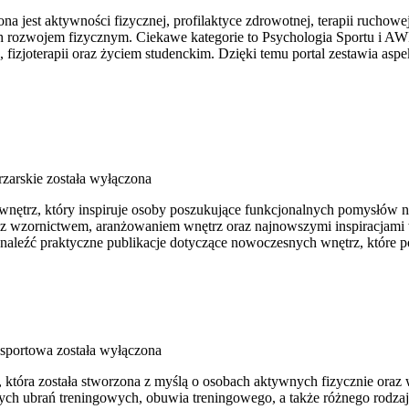
 jest aktywności fizycznej, profilaktyce zdrowotnej, terapii ruchowe
rozwojem fizycznym. Ciekawe kategorie to Psychologia Sportu i AWF
zjoterapii oraz życiem studenckim. Dzięki temu portal zestawia aspe
rzarskie
została wyłączona
ętrz, który inspiruje osoby poszukujące funkcjonalnych pomysłów na u
i z wzornictwem, aranżowaniem wnętrz oraz najnowszymi inspiracjami 
 znaleźć praktyczne publikacje dotyczące nowoczesnych wnętrz, które
sportowa
została wyłączona
, która została stworzona z myślą o osobach aktywnych fizycznie oraz 
h ubrań treningowych, obuwia treningowego, a także różnego rodzaju