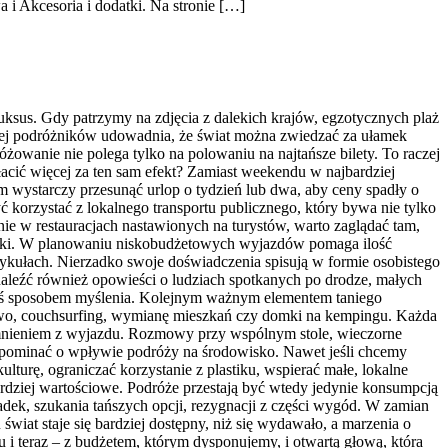
 Akcesoria i dodatki. Na stronie […]
uksus. Gdy patrzymy na zdjęcia z dalekich krajów, egzotycznych plaż
ęcej podróżników udowadnia, że świat można zwiedzać za ułamek
żowanie nie polega tylko na polowaniu na najtańsze bilety. To raczej
łacić więcej za ten sam efekt? Zamiast weekendu w najbardziej
wystarczy przesunąć urlop o tydzień lub dwa, aby ceny spadły o
 korzystać z lokalnego transportu publicznego, który bywa nie tylko
ie w restauracjach nastawionych na turystów, warto zaglądać tam,
zne smaki. W planowaniu niskobudżetowych wyjazdów pomaga ilość
tykułach. Nierzadko swoje doświadczenia spisują w formie osobistego
eźć również opowieści o ludziach spotkanych po drodze, małych
zyimś sposobem myślenia. Kolejnym ważnym elementem taniego
owo, couchsurfing, wymianę mieszkań czy domki na kempingu. Każda
wspomnieniem z wyjazdu. Rozmowy przy wspólnym stole, wieczorne
apominać o wpływie podróży na środowisko. Nawet jeśli chcemy
lturę, ograniczać korzystanie z plastiku, wspierać małe, lokalne
bardziej wartościowe. Podróże przestają być wtedy jedynie konsumpcją
dek, szukania tańszych opcji, rezygnacji z części wygód. W zamian
wiat staje się bardziej dostępny, niż się wydawało, a marzenia o
u i teraz – z budżetem, którym dysponujemy, i otwartą głową, która