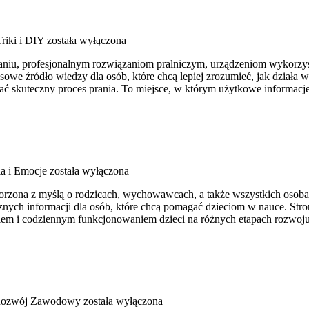
iki i DIY
została wyłączona
raniu, profesjonalnym rozwiązaniom pralniczym, urządzeniom wykorzys
 źródło wiedzy dla osób, które chcą lepiej zrozumieć, jak działa wsp
ać skuteczny proces prania. To miejsce, w którym użytkowe informacje 
a i Emocje
została wyłączona
tworzona z myślą o rodzicach, wychowawcach, a także wszystkich osoba
cznych informacji dla osób, które chcą pomagać dzieciom w nauce. St
aniem i codziennym funkcjonowaniem dzieci na różnych etapach rozwoj
 Rozwój Zawodowy
została wyłączona